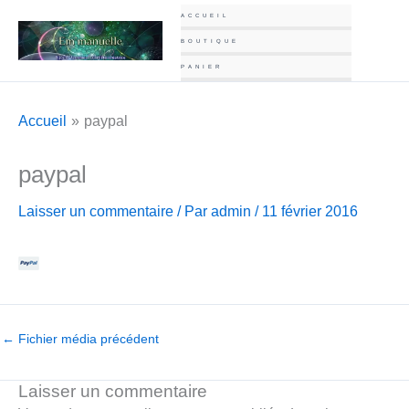
Aller
ACCUEIL
au
BOUTIQUE
contenu
PANIER
Accueil
paypal
paypal
Laisser un commentaire
/ Par
admin
/
11 février 2016
←
Fichier média précédent
Laisser un commentaire