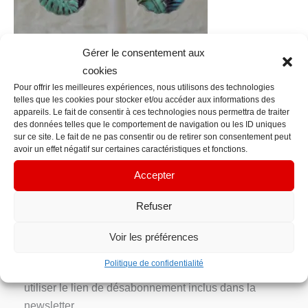
Gérer le consentement aux
cookies
Pour offrir les meilleures expériences, nous utilisons des technologies
telles que les cookies pour stocker et/ou accéder aux informations des
←
Fichier média précédent
appareils. Le fait de consentir à ces technologies nous permettra de traiter
des données telles que le comportement de navigation ou les ID uniques
sur ce site. Le fait de ne pas consentir ou de retirer son consentement peut
Contact Info
avoir un effet négatif sur certaines caractéristiques et fonctions.
contacts@em-manuelle.fr
Accepter
Inscription Newsletter
Refuser
Votre adresse e-mail n’est utilisée que pour vous
Voir les préférences
envoyer notre newsletter et des informations sur les
Politique de confidentialité
activités d’EM’manuelle. Vous pouvez toujours
utiliser le lien de désabonnement inclus dans la
newsletter.