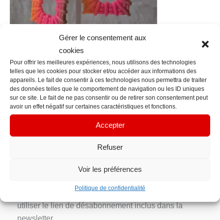
Gérer le consentement aux
cookies
Pour offrir les meilleures expériences, nous utilisons des technologies
telles que les cookies pour stocker et/ou accéder aux informations des
←
Fichier média précédent
appareils. Le fait de consentir à ces technologies nous permettra de traiter
des données telles que le comportement de navigation ou les ID uniques
sur ce site. Le fait de ne pas consentir ou de retirer son consentement peut
Contact Info
avoir un effet négatif sur certaines caractéristiques et fonctions.
contacts@em-manuelle.fr
Accepter
Inscription Newsletter
Refuser
Votre adresse e-mail n’est utilisée que pour vous
Voir les préférences
envoyer notre newsletter et des informations sur les
Politique de confidentialité
activités d’EM’manuelle. Vous pouvez toujours
utiliser le lien de désabonnement inclus dans la
newsletter.