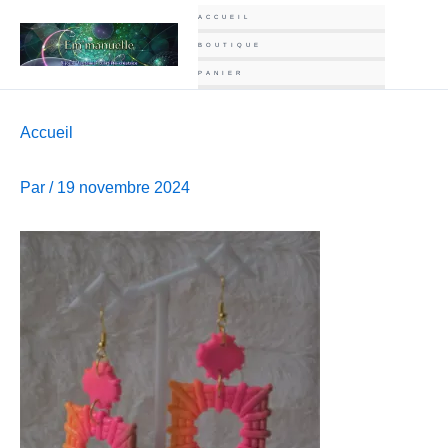
Aller
ACCUEIL
au
BOUTIQUE
contenu
PANIER
Accueil
Par
/
19 novembre 2024