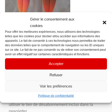
Gérer le consentement aux
cookies
Pour offrir les meilleures expériences, nous utilisons des technologies
telles que les cookies pour stocker et/ou accéder aux informations des
←
Fichier média précédent
appareils. Le fait de consentir à ces technologies nous permettra de traiter
des données telles que le comportement de navigation ou les ID uniques
sur ce site. Le fait de ne pas consentir ou de retirer son consentement peut
Contact Info
avoir un effet négatif sur certaines caractéristiques et fonctions.
contacts@em-manuelle.fr
Accepter
Inscription Newsletter
Refuser
Votre adresse e-mail n’est utilisée que pour vous
Voir les préférences
envoyer notre newsletter et des informations sur les
Politique de confidentialité
activités d’EM’manuelle. Vous pouvez toujours
utiliser le lien de désabonnement inclus dans la
newsletter.