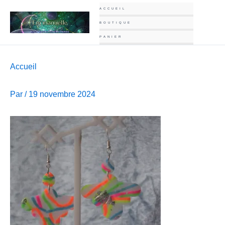
Aller
ACCUEIL
au
BOUTIQUE
contenu
PANIER
Accueil
Par
/
19 novembre 2024