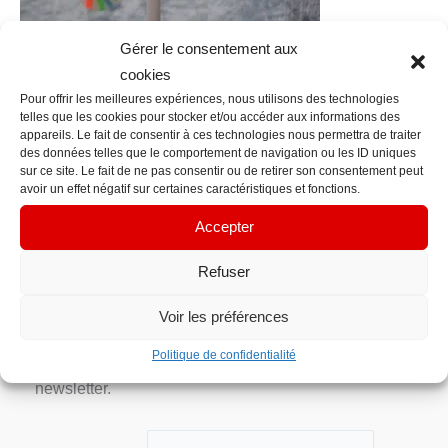
Gérer le consentement aux
cookies
←
Fichier média précédent
Pour offrir les meilleures expériences, nous utilisons des technologies
telles que les cookies pour stocker et/ou accéder aux informations des
appareils. Le fait de consentir à ces technologies nous permettra de traiter
des données telles que le comportement de navigation ou les ID uniques
Contact Info
sur ce site. Le fait de ne pas consentir ou de retirer son consentement peut
avoir un effet négatif sur certaines caractéristiques et fonctions.
contacts@em-manuelle.fr
Accepter
Inscription Newsletter
Refuser
Votre adresse e-mail n’est utilisée que pour vous
envoyer notre newsletter et des informations sur les
Voir les préférences
activités d’EM’manuelle. Vous pouvez toujours
Politique de confidentialité
utiliser le lien de désabonnement inclus dans la
newsletter.