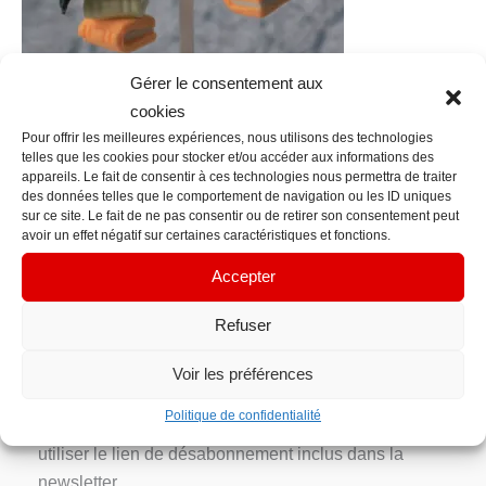
Gérer le consentement aux
cookies
Pour offrir les meilleures expériences, nous utilisons des technologies
telles que les cookies pour stocker et/ou accéder aux informations des
←
Fichier média précédent
appareils. Le fait de consentir à ces technologies nous permettra de traiter
des données telles que le comportement de navigation ou les ID uniques
sur ce site. Le fait de ne pas consentir ou de retirer son consentement peut
Contact Info
avoir un effet négatif sur certaines caractéristiques et fonctions.
contacts@em-manuelle.fr
Accepter
Inscription Newsletter
Refuser
Votre adresse e-mail n’est utilisée que pour vous
Voir les préférences
envoyer notre newsletter et des informations sur les
Politique de confidentialité
activités d’EM’manuelle. Vous pouvez toujours
utiliser le lien de désabonnement inclus dans la
newsletter.