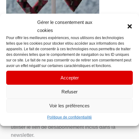
Gérer le consentement aux
cookies
Pour offrir les meilleures expériences, nous utilisons des technologies
telles que les cookies pour stocker et/ou accéder aux informations des
←
Fichier média précédent
appareils. Le fait de consentir à ces technologies nous permettra de traiter
des données telles que le comportement de navigation ou les ID uniques
sur ce site. Le fait de ne pas consentir ou de retirer son consentement peut
Contact Info
avoir un effet négatif sur certaines caractéristiques et fonctions.
contacts@em-manuelle.fr
Accepter
Inscription Newsletter
Refuser
Votre adresse e-mail n’est utilisée que pour vous
Voir les préférences
envoyer notre newsletter et des informations sur les
Politique de confidentialité
activités d’EM’manuelle. Vous pouvez toujours
utiliser le lien de désabonnement inclus dans la
newsletter.