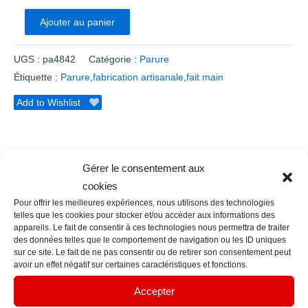
Ajouter au panier
UGS :
pa4842
Catégorie :
Parure
Étiquette :
Parure,fabrication artisanale,fait main
Add to Wishlist
Gérer le consentement aux
Description
cookies
Informations complémentaires
Pour offrir les meilleures expériences, nous utilisons des technologies
telles que les cookies pour stocker et/ou accéder aux informations des
appareils. Le fait de consentir à ces technologies nous permettra de traiter
Parure, pendentif et boucles d’oreilles, créations d’artiste
des données telles que le comportement de navigation ou les ID uniques
créatrice, entièrement faites à la main en France à l’aide
sur ce site. Le fait de ne pas consentir ou de retirer son consentement peut
avoir un effet négatif sur certaines caractéristiques et fonctions.
de pâte polymère, perles Miyuki ou perles de rocaille,
parfois incorporant un support ou une breloque
Accepter
métallique. Chaque paire de créations comporte deux