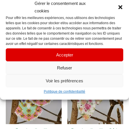
Gérer le consentement aux
incorporant un support ou une breloque métallique.
cookies
Chaque paire de créations comporte deux pièces
Pour offrir les meilleures expériences, nous utilisons des technologies
pouvant être légèrement différentes en raison de la
telles que les cookies pour stocker et/ou accéder aux informations des
appareils. Le fait de consentir à ces technologies nous permettra de traiter
fabrication artisanale manuelle.
des données telles que le comportement de navigation ou les ID uniques
sur ce site. Le fait de ne pas consentir ou de retirer son consentement peut
avoir un effet négatif sur certaines caractéristiques et fonctions.
Accepter
Produits similaires
Refuser
Voir les préférences
Politique de confidentialité