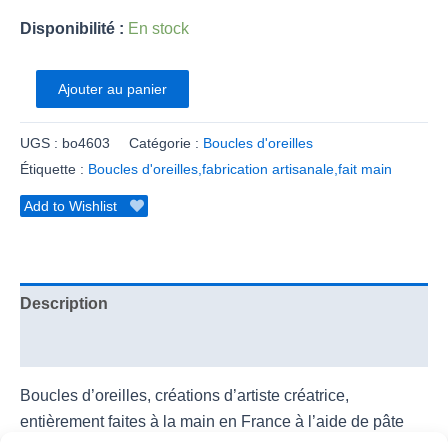
Disponibilité :
En stock
Ajouter au panier
UGS :
bo4603
Catégorie :
Boucles d'oreilles
Étiquette :
Boucles d'oreilles,fabrication artisanale,fait main
Add to Wishlist
Description
Informations complémentaires
Boucles d’oreilles, créations d’artiste créatrice,
entièrement faites à la main en France à l’aide de pâte
polymère, perles Miyuki ou perles de rocaille, parfois