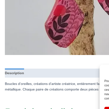
Description
Informations complémentaires
Pou
Boucles d’oreilles, créations d’artiste créatrice, entièrement faites
coo
métallique. Chaque paire de créations comporte deux pièces pouvant
ces
nav
con