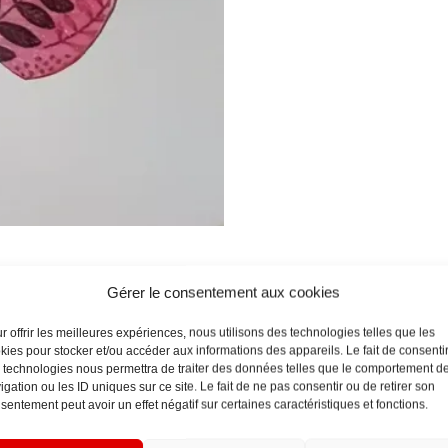
Gérer le consentement aux cookies
r offrir les meilleures expériences, nous utilisons des technologies telles que les
 à la main en France à l’aide de pâte polymère, perles Miyuki ou perles 
kies pour stocker et/ou accéder aux informations des appareils. Le fait de consenti
 être légèrement différentes en raison de la fabrication artisanale ma
 technologies nous permettra de traiter des données telles que le comportement d
igation ou les ID uniques sur ce site. Le fait de ne pas consentir ou de retirer son
sentement peut avoir un effet négatif sur certaines caractéristiques et fonctions.