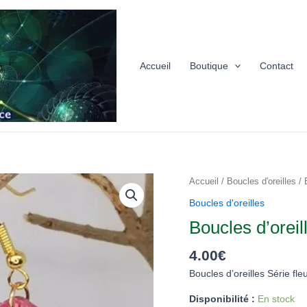
Accueil
Boutique
Contact
quantité
Accueil
/
Boucles d'oreilles
/ 
de
Boucles d'oreilles
Boucles
Boucles d’oreil
d'oreilles
Série
4.00
€
fleurie
Boucles d’oreilles Série fl
2024
13
Disponibilité :
En stock