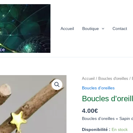
Accueil
Boutique
Contact
quantité
Accueil
/
Boucles d'oreilles
/ 
de
Boucles d'oreilles
Boucles
Boucles d’orei
d’oreilles
« Sapin
4.00
€
de
Boucles d’oreilles « Sapin
Noël
2024 »
Disponibilité :
En stock
2