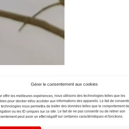
Gérer le consentement aux cookies
r offrir les meilleures expériences, nous utilisons des technologies telles que les
 à la main en France à l’aide de pâte polymère, perles Miyuki ou perles 
kies pour stocker et/ou accéder aux informations des appareils. Le fait de consenti
 être légèrement différentes en raison de la fabrication artisanale ma
 technologies nous permettra de traiter des données telles que le comportement d
igation ou les ID uniques sur ce site. Le fait de ne pas consentir ou de retirer son
sentement peut avoir un effet négatif sur certaines caractéristiques et fonctions.