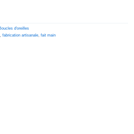
Boucles d'oreilles
s
,
fabrication artisanale
,
fait main