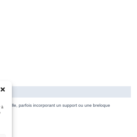
de rocaille, parfois incorporant un support ou une breloque
r à
nuelle.
e