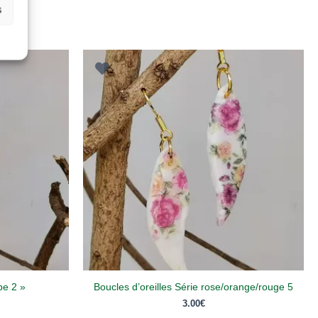
s
pe 2 »
Boucles d’oreilles Série rose/orange/rouge 5
3.00
€