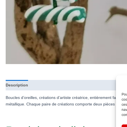
Description
Informations complémentaires
Pou
Boucles d’oreilles, créations d’artiste créatrice, entièrement faites
coo
métallique. Chaque paire de créations comporte deux pièces pouvant
ces
nav
con