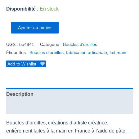
Disponibilité :
En stock
Ajouter au panier
UGS :
bo4841
Catégorie :
Boucles d'oreilles
Étiquettes :
Boucles d'oreilles
,
fabrication artisanale
,
fait main
Add to Wishlist
Description
Informations complémentaires
Boucles d’oreilles, créations d’artiste créatrice,
entièrement faites à la main en France à l’aide de pâte
polymère, perles Miyuki ou perles de rocaille, parfois