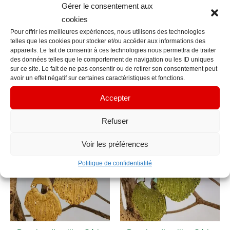
Gérer le consentement aux
incorporant un support ou une breloque métallique.
cookies
Chaque paire de créations comporte deux pièces
Pour offrir les meilleures expériences, nous utilisons des technologies
pouvant être légèrement différentes en raison de la
telles que les cookies pour stocker et/ou accéder aux informations des
appareils. Le fait de consentir à ces technologies nous permettra de traiter
fabrication artisanale manuelle.
des données telles que le comportement de navigation ou les ID uniques
sur ce site. Le fait de ne pas consentir ou de retirer son consentement peut
avoir un effet négatif sur certaines caractéristiques et fonctions.
Accepter
Produits similaires
Refuser
Voir les préférences
Politique de confidentialité