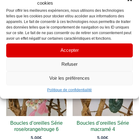
cookies
pouvant être légèrement différentes en raison de la
Pour offrir les meilleures expériences, nous utilisons des technologies
fabrication artisanale manuelle.
telles que les cookies pour stocker et/ou accéder aux informations des
appareils. Le fait de consentir à ces technologies nous permettra de traiter
des données telles que le comportement de navigation ou les ID uniques
sur ce site. Le fait de ne pas consentir ou de retirer son consentement peut
avoir un effet négatif sur certaines caractéristiques et fonctions.
Produits similaires
Accepter
Refuser
Voir les préférences
Politique de confidentialité
Boucles d’oreilles Série
Boucles d’oreilles Série
rose/orange/rouge 6
macramé 4
5.00
€
5.00
€