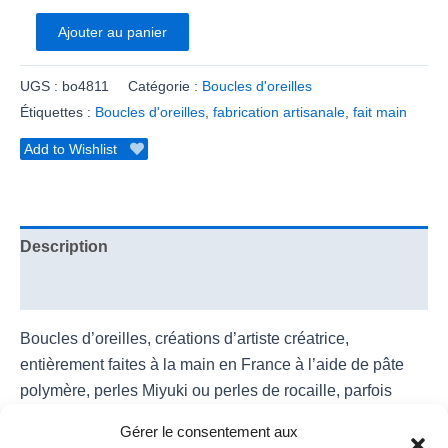
Ajouter au panier
UGS :
bo4811
Catégorie :
Boucles d'oreilles
Étiquettes :
Boucles d'oreilles
,
fabrication artisanale
,
fait main
Add to Wishlist
Description
Informations complémentaires
Boucles d’oreilles, créations d’artiste créatrice,
entièrement faites à la main en France à l’aide de pâte
polymère, perles Miyuki ou perles de rocaille, parfois
incorporant un support ou une breloque métallique.
Gérer le consentement aux
Chaque paire de créations comporte deux pièces