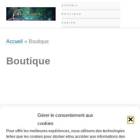
Aller
ACCUEIL
au
BOUTIQUE
contenu
PANIER
Accueil
Boutique
Boutique
Contact Info
Gérer le consentement aux
contacts@em-manuelle.fr
cookies
Pour offrir les meilleures expériences, nous utilisons des technologies
Inscription Newsletter
telles que les cookies pour stocker et/ou accéder aux informations des