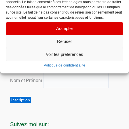
appareils. Le fait de consentir à ces technologies nous permettra de traiter
des données telles que le comportement de navigation ou les ID uniques
Votre adresse e-mail n’est utilisée que pour vous
sur ce site. Le fait de ne pas consentir ou de retirer son consentement peut
envoyer notre newsletter et des informations sur les
avoir un effet négatif sur certaines caractéristiques et fonctions.
activités d’EM’manuelle. Vous pouvez toujours
Accepter
utiliser le lien de désabonnement inclus dans la
newsletter.
Refuser
Voir les préférences
Adresse email*
Politique de confidentialité
Nom et Prénom
Suivez moi sur :