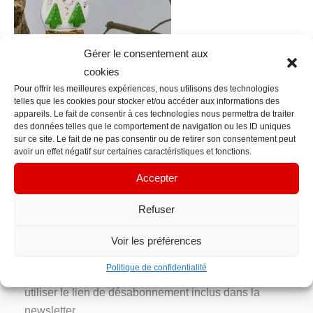
Gérer le consentement aux
cookies
Pour offrir les meilleures expériences, nous utilisons des technologies
telles que les cookies pour stocker et/ou accéder aux informations des
←
Fichier média précédent
appareils. Le fait de consentir à ces technologies nous permettra de traiter
des données telles que le comportement de navigation ou les ID uniques
sur ce site. Le fait de ne pas consentir ou de retirer son consentement peut
Contact Info
avoir un effet négatif sur certaines caractéristiques et fonctions.
contacts@em-manuelle.fr
Accepter
Inscription Newsletter
Refuser
Votre adresse e-mail n’est utilisée que pour vous
Voir les préférences
envoyer notre newsletter et des informations sur les
Politique de confidentialité
activités d’EM’manuelle. Vous pouvez toujours
utiliser le lien de désabonnement inclus dans la
newsletter.