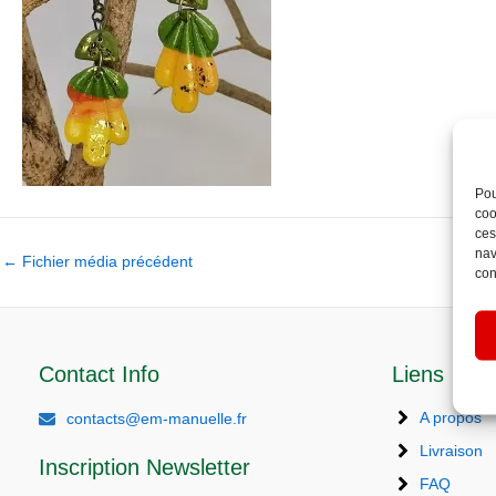
Pou
coo
ces
nav
←
Fichier média précédent
con
Contact Info
Liens
A propos
contacts@em-manuelle.fr
Livraison
Inscription Newsletter
FAQ