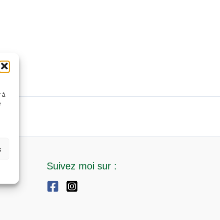
r à
e
s
Suivez moi sur :