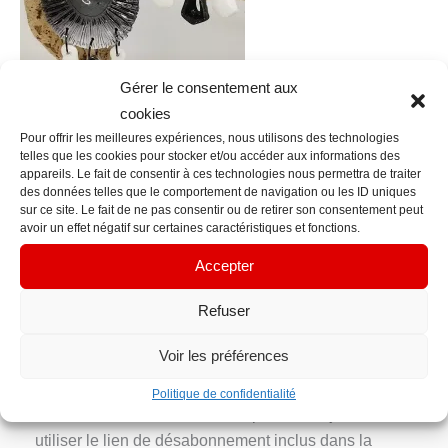
Gérer le consentement aux
cookies
Pour offrir les meilleures expériences, nous utilisons des technologies
telles que les cookies pour stocker et/ou accéder aux informations des
appareils. Le fait de consentir à ces technologies nous permettra de traiter
←
Fichier média précédent
des données telles que le comportement de navigation ou les ID uniques
sur ce site. Le fait de ne pas consentir ou de retirer son consentement peut
avoir un effet négatif sur certaines caractéristiques et fonctions.
Contact Info
Accepter
contacts@em-manuelle.fr
Refuser
Inscription Newsletter
Voir les préférences
Votre adresse e-mail n’est utilisée que pour vous
envoyer notre newsletter et des informations sur les
Politique de confidentialité
activités d’EM’manuelle. Vous pouvez toujours
utiliser le lien de désabonnement inclus dans la