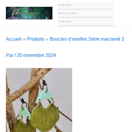
Aller
ACCUEIL
au
BOUTIQUE
contenu
PANIER
Accueil
Produits
Boucles d’oreilles Série macramé 3
Par
/
20 novembre 2024