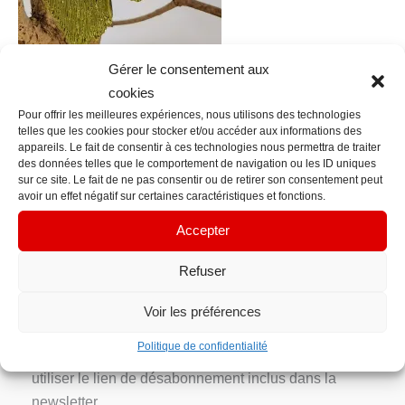
Gérer le consentement aux
cookies
Pour offrir les meilleures expériences, nous utilisons des technologies
telles que les cookies pour stocker et/ou accéder aux informations des
←
Fichier média précédent
appareils. Le fait de consentir à ces technologies nous permettra de traiter
des données telles que le comportement de navigation ou les ID uniques
sur ce site. Le fait de ne pas consentir ou de retirer son consentement peut
Contact Info
avoir un effet négatif sur certaines caractéristiques et fonctions.
contacts@em-manuelle.fr
Accepter
Inscription Newsletter
Refuser
Votre adresse e-mail n’est utilisée que pour vous
Voir les préférences
envoyer notre newsletter et des informations sur les
Politique de confidentialité
activités d’EM’manuelle. Vous pouvez toujours
utiliser le lien de désabonnement inclus dans la
newsletter.