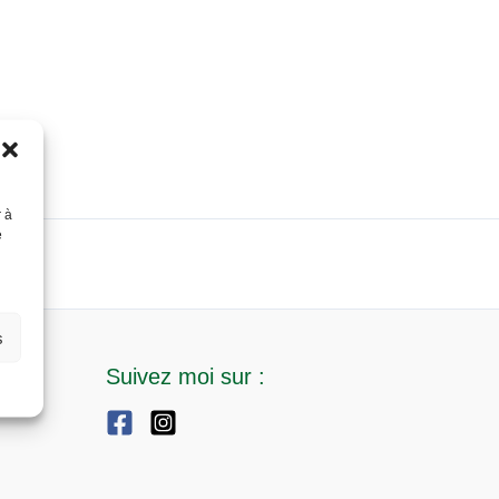
r à
e
s
Suivez moi sur :