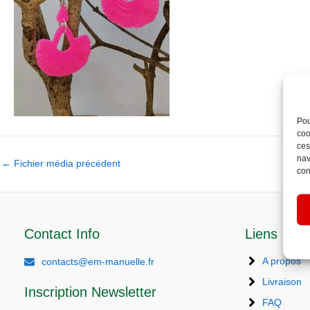
Pou
coo
ces
nav
←
Fichier média précédent
con
Contact Info
Liens
A propos
contacts@em-manuelle.fr
Livraison
Inscription Newsletter
FAQ